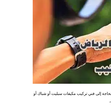
المكيفات باحترافية وبخبرة تربو على 10 سنوات. فسواء كانت الحاجة إلى فني تركيب مكيفات سبليت أو شباك أو
.