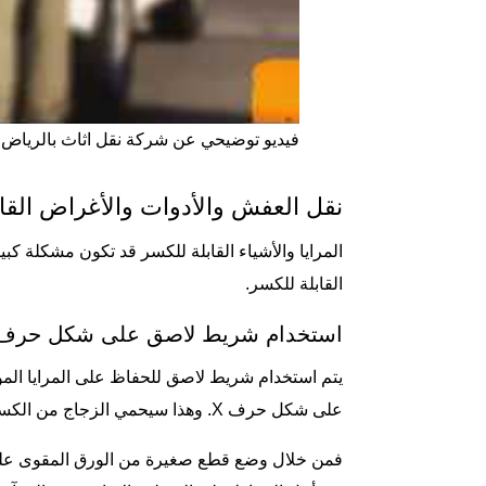
فيديو توضيحي عن شركة نقل اثاث بالرياض 
نقل العفش والأدوات والأغراض القا
المرايا والأشياء القابلة للكسر قد تكون مشكلة ك
القابلة للكسر.
استخدام شريط لاصق على شكل حرف 
يتم استخدام شريط لاصق للحفاظ على المرايا المو
على شكل حرف X. وهذا سيحمي الزجاج من الكسر، ولمنع اصطدام المرآة بالأشياء الأخرى أثناء نقلها في سيارة العفش المخصصة لذلك.
فمن خلال وضع قطع صغيرة من الورق المقوى على 