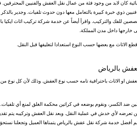
ربائية كان لابد من وجود فئة من عمال نقل العفش والفنيين المحترفين. فمث
 فنيين ذوي خبرة كبيرة بالتعامل معها دون حدوث تلفيات. وجدير بالذك
تخصصين للفك والتركيب. واقرأ أيضاً عن خدمة
شركة تركيب اثاث ايكيا با
لى خارجها داخل مدن المملكة.
 قطع الاثاث مع بعضها حسب النوع استعدادا لتغليفها قبل النقل.
لعفش بالرياض
العفش او الاثاث باحترافية تامه حسب نوع العفش. وذلك لأن كل نوع من
فلين ضد الكسر، ونقوم بوضعه في كراتين محكمة الغلق لمنع أي تلفيات.
ن تعرضه لأي خدش في عملية النقل. وبعد نقل العفش وتركيبه يتم ت
ديم أفضل خدمة شركة نقل عفش بالرياض يتمناها العميل وتجعلنا نستحق 